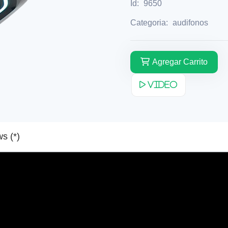
Id:
9650
Categoria:
audifonos
Agregar Carrito
Video
Reviews (*)