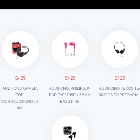
S/ 25
S/ 25
S/ 25
AUDIFONO GAMER,
AUDIFONO, PHILIPS, IN
AUDIFOINO TEROS TE
JEDEL,
EAR TAE1105PK 3.5MM
8039CS EMPRESARIA
MICROAUDIFONO JD-
BASS PINK
808