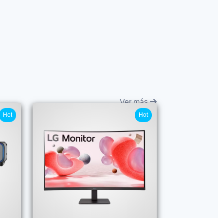
Ver más
Hot
Hot