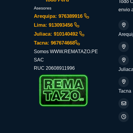
Todo C
Asesores
envio a
Arequipa: 976389916
Lima: 913093456
Juliaca: 910140492
Arequi
Tacna: 967674668
Somos WWW.REMATAZO.PE
SAC
RUC 20608911996
Juliac
Tacna