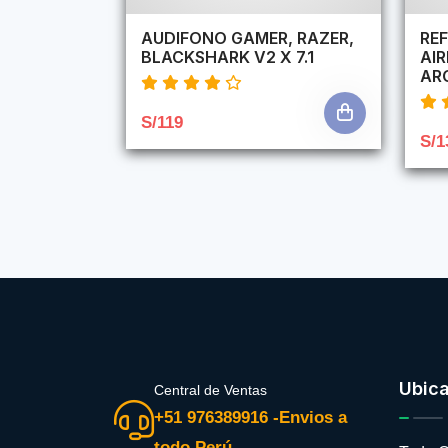
AUDIFONO GAMER, RAZER,
REF
BLACKSHARK V2 X 7.1
AI
AR
S/119
S/1
Ubic
Central de Ventas
+51 976389916 -Envios a
todo Perú