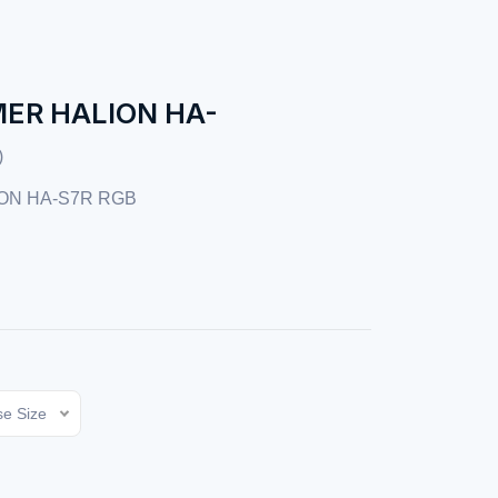
ER HALION HA-
)
ON HA-S7R RGB
e Size