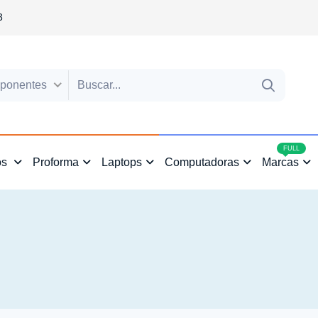
3
ponentes
4
FULL
os
Proforma
Laptops
Computadoras
Marcas