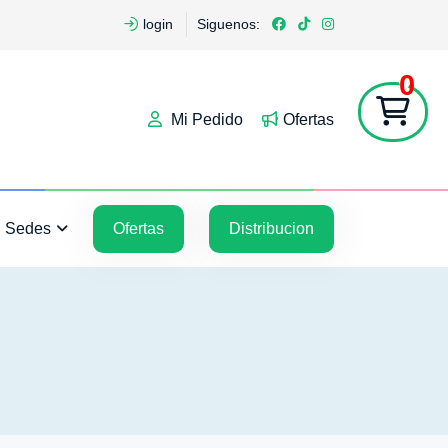
login
Siguenos:
0
Mi Pedido
Ofertas
5
5
Sedes
Ofertas
Distribucion