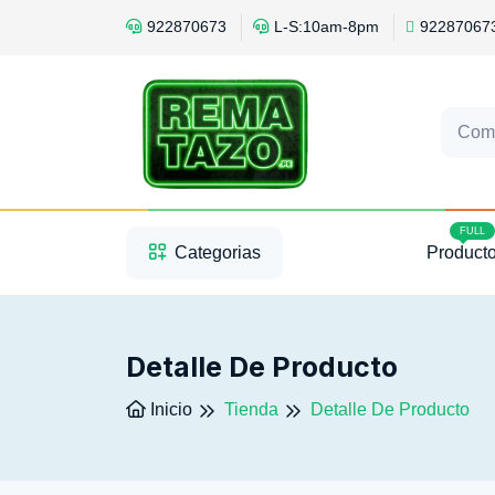
922870673
L-S:10am-8pm
92287067
Com
1
2
3
FULL
Categorias
Product
Detalle De Producto
Inicio
Tienda
Detalle De Producto