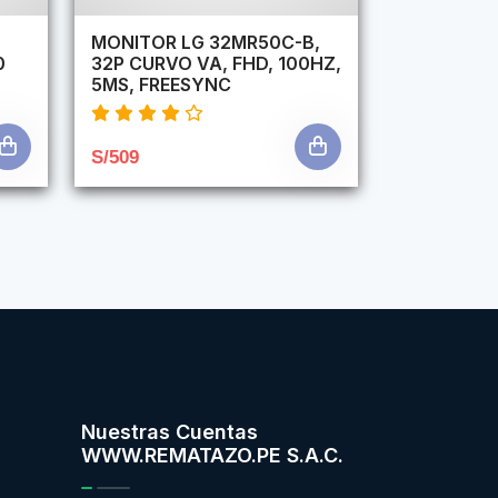
,
MONITOR LG 32MR50C-B,
0
32P CURVO VA, FHD, 100HZ,
5MS, FREESYNC
S/509
Nuestras Cuentas
WWW.REMATAZO.PE S.A.C.