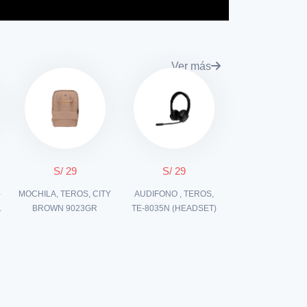
Ver más
S/ 29
S/ 29
-
MOCHILA, TEROS, CITY
AUDIFONO , TEROS,
L
BROWN 9023GR
TE-8035N (HEADSET)