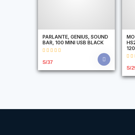
PARLANTE, GENIUS, SOUND
MO
BAR, 100 MINI USB BLACK
HS
120
S/37
S/2