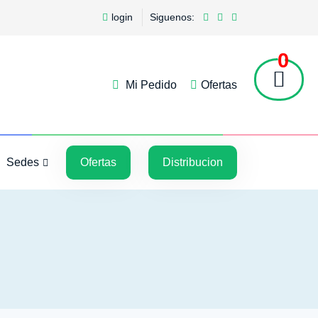
login
Siguenos:
0
Mi Pedido
Ofertas
5
5
Sedes
Ofertas
Distribucion