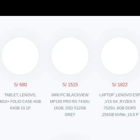
S/ 680
S/ 1515
S/ 1822
TABLET, LENOVO,
MINI PC BLACKVIEW
LAPTOP ,LENOVO ES
M10+ FOLIO CASE 4GB
MP100 PRO R5 7430U
,V15 G4 ,RYZEN 5
64GB 10.1P
16GB, SSD 512GB
7520U ,8GB DDR5
GREY
,256GB NVMe ,15.6 P