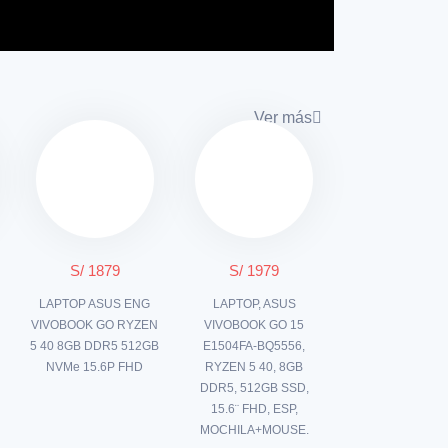
Ver más
S/ 1879
S/ 1979
P
LAPTOP ASUS ENG
LAPTOP, ASUS
VIVOBOOK GO RYZEN
VIVOBOOK GO 15
5 40 8GB DDR5 512GB
E1504FA-BQ5556,
NVMe 15.6P FHD
RYZEN 5 40, 8GB
DDR5, 512GB SSD,
15.6¨ FHD, ESP,
MOCHILA+MOUSE.