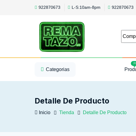
922870673
L-S:10am-8pm
922870673
1
2
3
F
Categorias
Prod
Detalle De Producto
Inicio
Tienda
Detalle De Producto