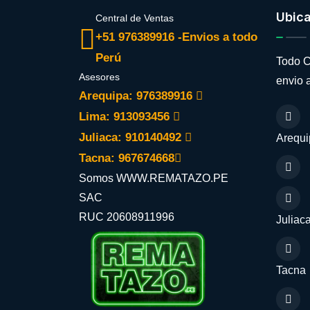
Ubic
Central de Ventas
+51 976389916 -Envios a todo
Perú
Todo C
Asesores
envio a
Arequipa: 976389916
Lima: 913093456
Juliaca: 910140492
Arequi
Tacna: 967674668
Somos WWW.REMATAZO.PE
SAC
RUC 20608911996
Juliac
Tacna