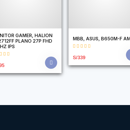
NITOR GAMER, HALION
MBB, ASUS, B650M-F A
2712FF PLANO 27P FHD
HZ IPS
S/339
95