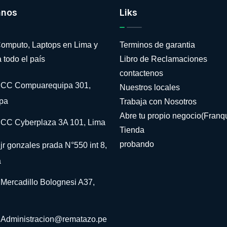
anos
Liks
omputo, Laptops en Lima y
Terminos de garantia
 todo el país
Libro de Reclamaciones
contactenos
CC Compuarequipa 301,
Nuestros locales
pa
Trabaja con Nosotros
Abre tu propio negocio(Franqu
CC Cyberplaza 3A 101, Lima
Tienda
probando
jr gonzales prada N°550 int 8,
a
Mercadillo Bolognesi A37,
Administracion@rematazo.pe