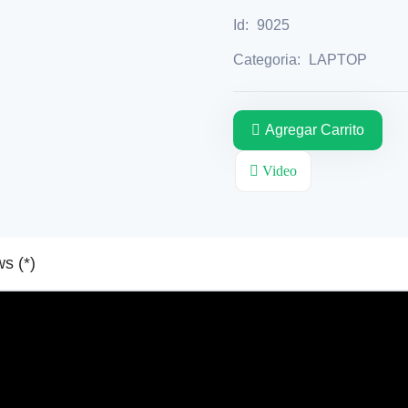
Id:
9025
Categoria:
LAPTOP
Agregar Carrito
Video
Reviews (*)