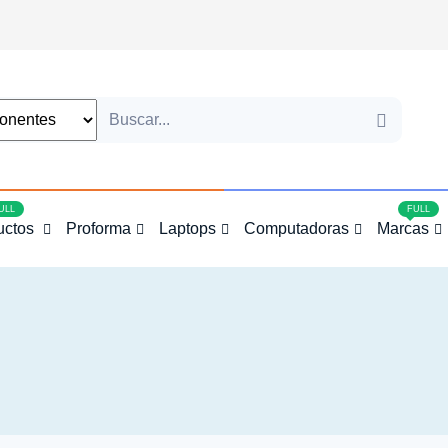
4
ULL
FULL
uctos
Proforma
Laptops
Computadoras
Marcas