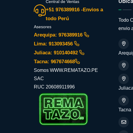
Ubic
Central de Ventas
+51 976389916 -Envios a
todo Perú
Todo C
Asesores
envio a
Arequipa: 976389916
Lima: 913093456
Juliaca: 910140492
Arequi
Tacna: 967674668
Somos WWW.REMATAZO.PE
SAC
RUC 20608911996
Juliac
Tacna