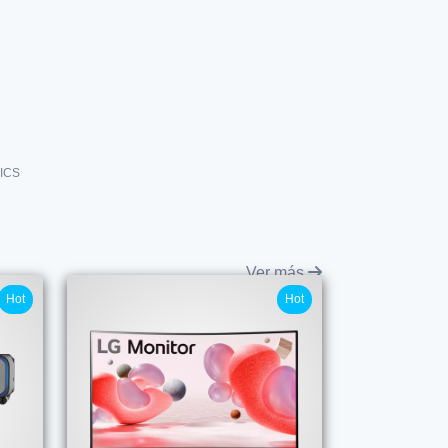
ICS
Ver más
Hot
Hot