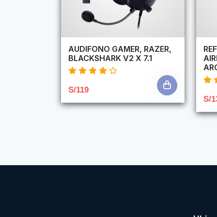
AUDIFONO GAMER, RAZER,
REF
BLACKSHARK V2 X 7.1
AI
AR
S/119
S/1