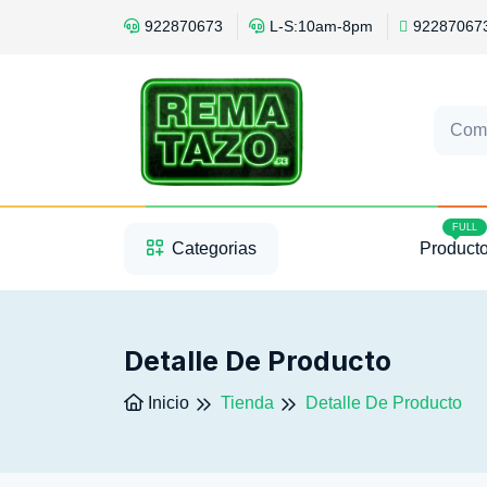
922870673
L-S:10am-8pm
92287067
Com
1
2
3
FULL
Categorias
Product
Detalle De Producto
Inicio
Tienda
Detalle De Producto