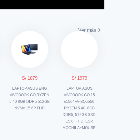
Ver más
S/ 1879
S/ 1979
P
LAPTOP ASUS ENG
LAPTOP, ASUS
VIVOBOOK GO RYZEN
VIVOBOOK GO 15
5 40 8GB DDR5 512GB
E1504FA-BQ5556,
NVMe 15.6P FHD
RYZEN 5 40, 8GB
DDR5, 512GB SSD,
15.6¨ FHD, ESP,
MOCHILA+MOUSE.