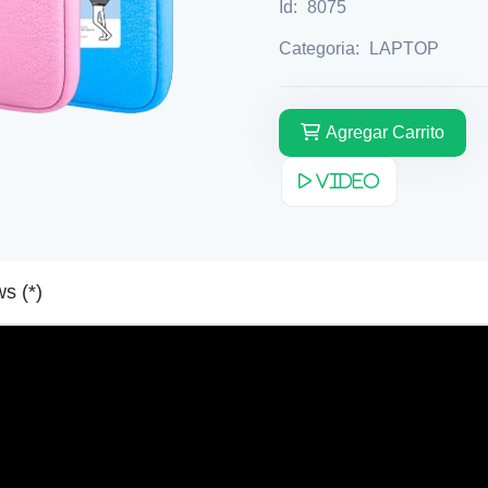
Id:
8075
Categoria:
LAPTOP
Agregar Carrito
Video
Reviews (*)