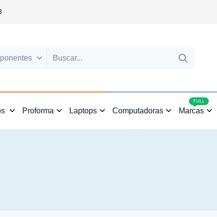
3
ponentes
4
FULL
os
Proforma
Laptops
Computadoras
Marcas