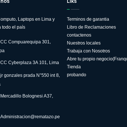
anos
Liks
omputo, Laptops en Lima y
Terminos de garantia
 todo el país
Libro de Reclamaciones
contactenos
CC Compuarequipa 301,
Nuestros locales
pa
Trabaja con Nosotros
Abre tu propio negocio(Franqu
CC Cyberplaza 3A 101, Lima
Tienda
probando
jr gonzales prada N°550 int 8,
a
Mercadillo Bolognesi A37,
Administracion@rematazo.pe