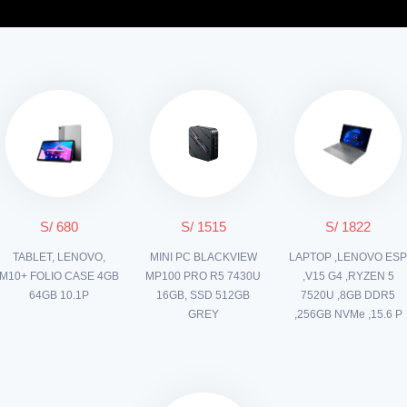
S/ 680
S/ 1515
S/ 1822
TABLET, LENOVO,
MINI PC BLACKVIEW
LAPTOP ,LENOVO ES
M10+ FOLIO CASE 4GB
MP100 PRO R5 7430U
,V15 G4 ,RYZEN 5
64GB 10.1P
16GB, SSD 512GB
7520U ,8GB DDR5
GREY
,256GB NVMe ,15.6 P