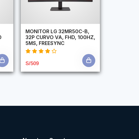
,
MONITOR LG 32MR50C-B,
0
32P CURVO VA, FHD, 100HZ,
5MS, FREESYNC
S/509