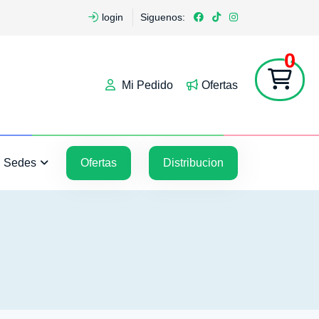
login
Siguenos:
0
Mi Pedido
Ofertas
5
5
Sedes
Ofertas
Distribucion