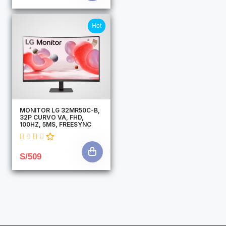
Hot
MONITOR LG 32MR50C-B,
32P CURVO VA, FHD,
100HZ, 5MS, FREESYNC
S/509