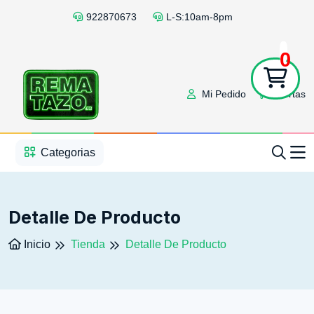
922870673
L-S:10am-8pm
0
Mi Pedido
Ofertas
1
2
3
4
5
5
Categorias
Detalle De Producto
Inicio
Tienda
Detalle De Producto