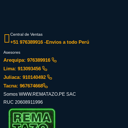
Central de Ventas
+51 976389916 -Envios a todo Perú
Asesores
Arequipa: 976389916
Lima: 913093456
Juliaca: 910140492
Tacna: 967674668
Somos WWW.REMATAZO.PE SAC
RUC 20608911996