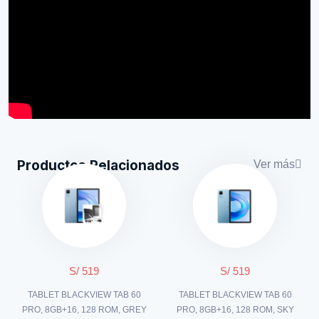
Productos Relacionados
Ver más
S/ 519
S/ 519
TABLET BLACKVIEW TAB 60
TABLET BLACKVIEW TAB 60
PRO, 8GB+16, 128 ROM, GREY
PRO, 8GB+16, 128 ROM, SKY