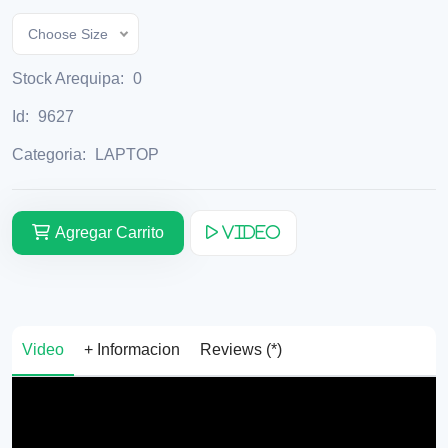
Choose Size
Stock Arequipa:
0
Id:
9627
Categoria:
LAPTOP
Agregar Carrito
Video
Video
+ Informacion
Reviews (*)