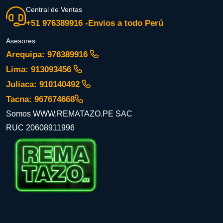
Central de Ventas
+51 976389916 -Envios a todo Perú
Asesores
Arequipa: 976389916
Lima: 913093456
Juliaca: 910140492
Tacna: 967674668
Somos WWW.REMATAZO.PE SAC
RUC 20608911996