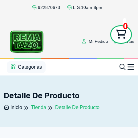
922870673
L-S:10am-8pm
0
Mi Pedido
Ofertas
1
2
3
4
5
5
Categorias
Detalle De Producto
Inicio
Tienda
Detalle De Producto