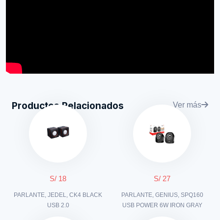
Productos Relacionados
Ver más
S/ 18
S/ 27
PARLANTE, JEDEL, CK4 BLACK
PARLANTE, GENIUS, SPQ160
USB 2.0
USB POWER 6W IRON GRAY