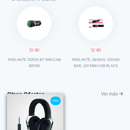
S/ 40
S/ 40
PARLANTE TEROS BT 40W CAM
PARLANTE, GENIUS, SOUND
BROW
BAR, 100 MINI USB BLACK
Otras Ofertas
Ver más
Hot