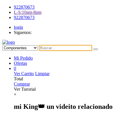
922870673
L-S:10am-8pm
922870673
login
Siguenos:
Mi Pedido
Ofertas
0
Ver Carrito
Limpiar
Total
Comprar
Ver Turorial
×
mi King👑 un videito relacionado