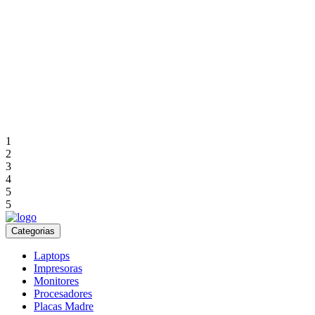
1
2
3
4
5
5
Categorias
Laptops
Impresoras
Monitores
Procesadores
Placas Madre