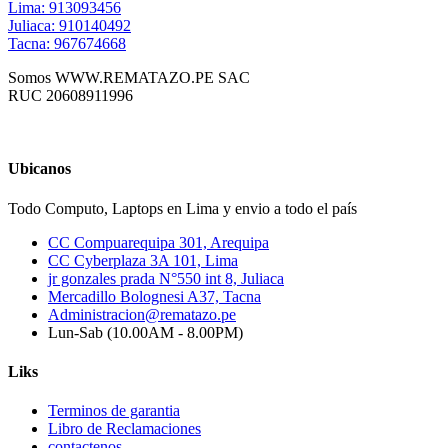
Lima: 913093456
Juliaca: 910140492
Tacna: 967674668
Somos WWW.REMATAZO.PE SAC
RUC 20608911996
Ubicanos
Todo Computo, Laptops en Lima y envio a todo el país
CC Compuarequipa 301, Arequipa
CC Cyberplaza 3A 101, Lima
jr gonzales prada N°550 int 8, Juliaca
Mercadillo Bolognesi A37, Tacna
Administracion@rematazo.pe
Lun-Sab (10.00AM - 8.00PM)
Liks
Terminos de garantia
Libro de Reclamaciones
contactenos