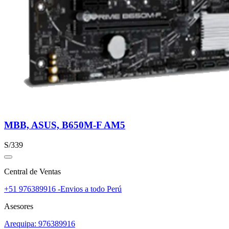
MBB, ASUS, B650M-F AM5
S/339
Central de Ventas
+51 976389916 -Envios a todo Perú
Asesores
Arequipa: 976389916