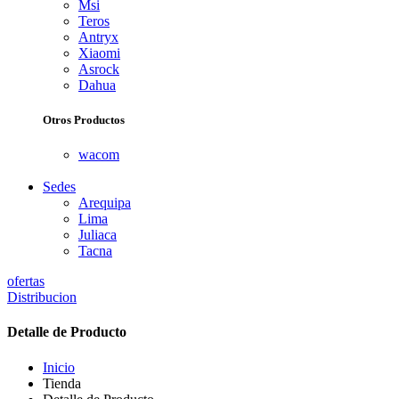
Msi
Teros
Antryx
Xiaomi
Asrock
Dahua
Otros Productos
wacom
Sedes
Arequipa
Lima
Juliaca
Tacna
ofertas
Distribucion
Detalle de Producto
Inicio
Tienda