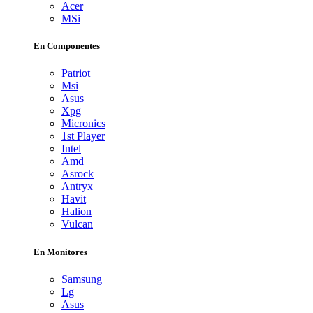
Acer
MSi
En Componentes
Patriot
Msi
Asus
Xpg
Micronics
1st Player
Intel
Amd
Asrock
Antryx
Havit
Halion
Vulcan
En Monitores
Samsung
Lg
Asus