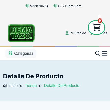
922870673
L-S:10am-8pm
0
Mi Pedido
Ofertas
1
2
3
4
5
5
Categorias
Detalle De Producto
Inicio
Tienda
Detalle De Producto