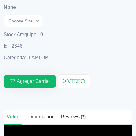
None
Choose Size
Stock Arequipa:
0
Id:
2646
Categoria:
LAPTOP
Agregar Carrito
Video
Video
+ Informacion
Reviews (*)