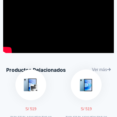
Productos Relacionados
Ver más
S/ 519
S/ 519