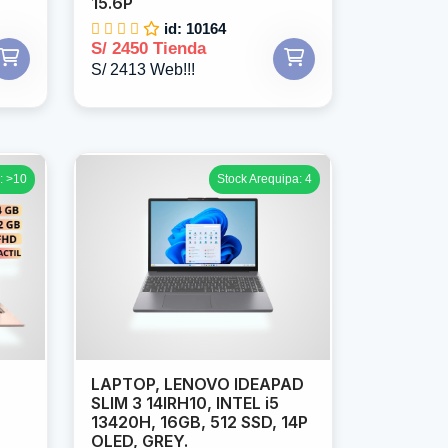
15.6P
id: 10164
S/ 2450 Tienda
S/ 2413 Web!!!
: >10
Stock Arequipa: 4
LAPTOP, LENOVO IDEAPAD
SLIM 3 14IRH10, INTEL i5
13420H, 16GB, 512 SSD, 14P
OLED, GREY.