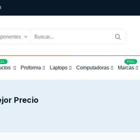
3
ponentes
4
ULL
FULL
uctos
Proforma
Laptops
Computadoras
Marcas
jor Precio