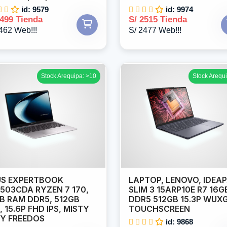
id: 9579
id: 9974
2499 Tienda
S/ 2515 Tienda
462 Web!!!
S/ 2477 Web!!!
Stock Arequipa: >10
Stock Arequi
US EXPERTBOOK
LAPTOP, LENOVO, IDEA
503CDA RYZEN 7 170,
SLIM 3 15ARP10E R7 16G
B RAM DDR5, 512GB
DDR5 512GB 15.3P WUX
, 15.6P FHD IPS, MISTY
TOUCHSCREEN
Y FREEDOS
id: 9868