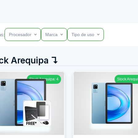
os:
Procesador
Marca
Tipo de uso
ck Arequipa ↴
Stock Arequipa: 4
Stock Arequi