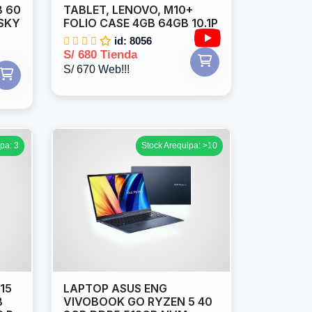
B 60
TABLET, LENOVO, M10+
 SKY
FOLIO CASE 4GB 64GB 10.1P
id: 8056
S/ 680 Tienda
S/ 670 Web!!!
pa: 3
Stock Arequipa: >10
15
LAPTOP ASUS ENG
B
VIVOBOOK GO RYZEN 5 40