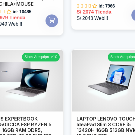
CHILA+MOUSE.
id: 7966
id: 10485
S/ 2074 Tienda
1979 Tienda
S/ 2043 Web!!!
949 Web!!!
Stock Arequipa: >10
Stock Arequipa
US EXPERTBOOK
LAPTOP LENOVO TOUC
503CDA ESP RYZEN 5
IdeaPad Slim 3 CORE i5
, 16GB RAM DDR5,
13420H 16GB 512GB NV