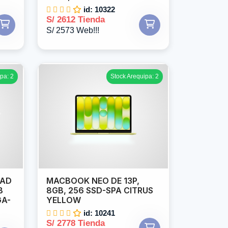
id: 10322
S/ 2612 Tienda
S/ 2573 Web!!!
pa: 2
Stock Arequipa: 2
PAD
MACBOOK NEO DE 13P,
B
8GB, 256 SSD-SPA CITRUS
GA-
YELLOW
id: 10241
S/ 2778 Tienda