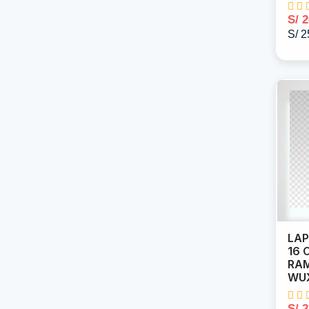
S/ 
S/ 2
LAP
16 
RAM
WUX
S/ 