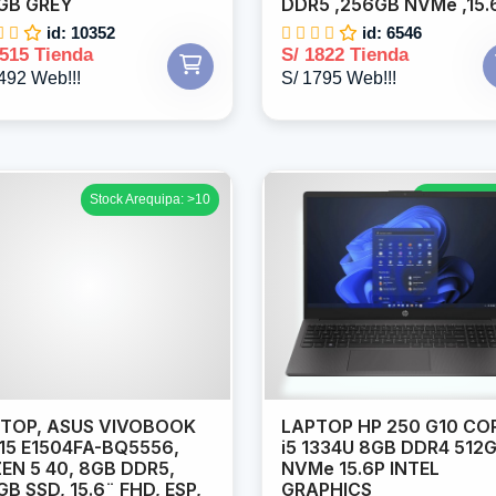
GB GREY
DDR5 ,256GB NVMe ,15.
id: 10352
id: 6546
1515 Tienda
S/ 1822 Tienda
492 Web!!!
S/ 1795 Web!!!
Stock Arequipa: >10
Stock Arequi
TOP, ASUS VIVOBOOK
LAPTOP HP 250 G10 CO
15 E1504FA-BQ5556,
i5 1334U 8GB DDR4 512
EN 5 40, 8GB DDR5,
NVMe 15.6P INTEL
GB SSD, 15.6¨ FHD, ESP,
GRAPHICS