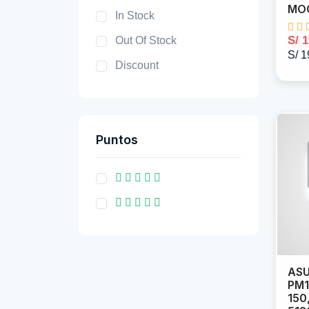
MO
In Stock
S/ 
Out Of Stock
S/ 1
Discount
Puntos
AS
PM1
150