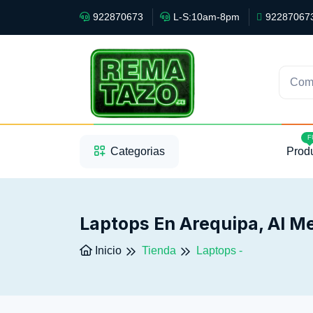
922870673
L-S:10am-8pm
92287067
Com
1
2
3
F
Categorias
Prod
Laptops En Arequipa, Al Me
Inicio
Tienda
Laptops -