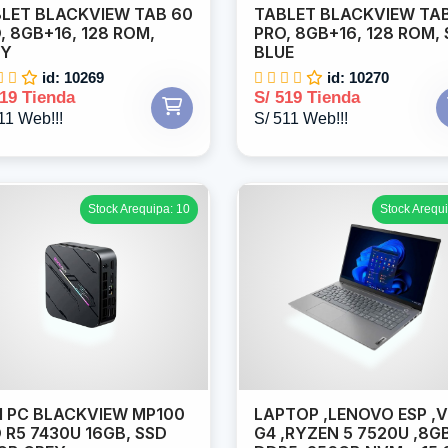
LET BLACKVIEW TAB 60
TABLET BLACKVIEW TA
, 8GB+16, 128 ROM,
PRO, 8GB+16, 128 ROM,
EY
BLUE
id: 10269
id: 10270
519 Tienda
S/ 519 Tienda
11 Web!!!
S/ 511 Web!!!
Stock Arequipa: 10
Stock Arequi
I PC BLACKVIEW MP100
LAPTOP ,LENOVO ESP ,V
 R5 7430U 16GB, SSD
G4 ,RYZEN 5 7520U ,8G