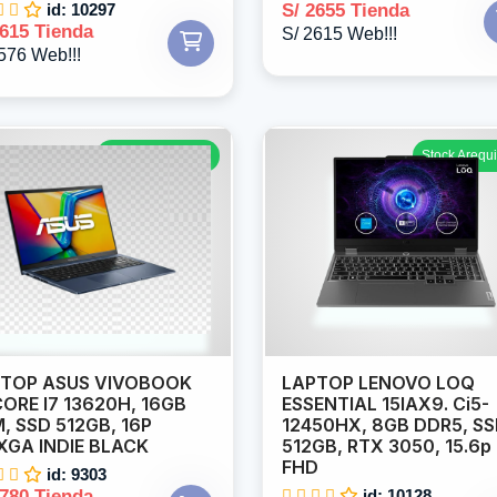
id: 10297
S/ 2655 Tienda
2615 Tienda
S/ 2615 Web!!!
576 Web!!!
Stock Arequipa: 5
Stock Arequi
TOP ASUS VIVOBOOK
LAPTOP LENOVO LOQ
CORE I7 13620H, 16GB
ESSENTIAL 15IAX9. Ci5-
, SSD 512GB, 16P
12450HX, 8GB DDR5, S
GA INDIE BLACK
512GB, RTX 3050, 15.6p
FHD
id: 9303
2780 Tienda
id: 10128