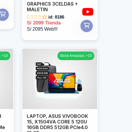
GRAPHICS 3CELDAS +
MALETIN
id: 8186
S/ 2099 Tienda
S/ 2095 Web!!!
: >10
Stock Arequipa: >10
H
LAPTOP, ASUS VIVOBOOK
15, X1504VA CORE 5 120U
Me
16GB DDR5 512GB PCIe4.0