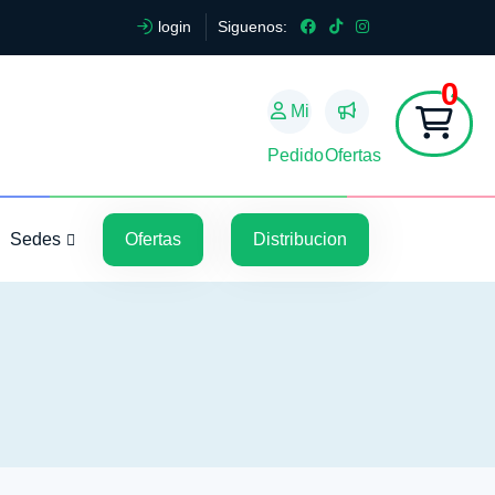
login
Siguenos:
0
Mi
Pedido
Ofertas
5
5
Sedes
Ofertas
Distribucion