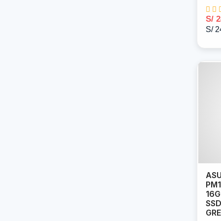
S/ 
S/ 2
AS
PM1
16G
SSD
GRE