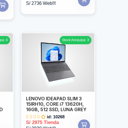
S/ 2736 Web!!!
pa: 4
Stock Arequipa: 3
LENOVO IDEAPAD SLIM 3
15IRH10, CORE i7 13620H,
SD
16GB, 512 SSD, LUNA GREY
id: 10268
S/ 2975 Tienda