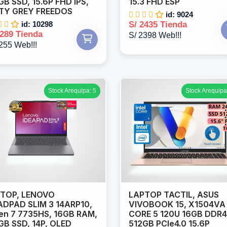
GB SSD, 15.6P FHD IPS,
15.3 FHD ESP
TY GREY FREEDOS
id: 9024
id: 10298
S/ 2435 Tienda
2289 Tienda
S/ 2398 Web!!!
255 Web!!!
Stock Arequipa: 5
Stock Arequipa
TOP, LENOVO
LAPTOP TACTIL, ASUS
ADPAD SLIM 3 14ARP10,
VIVOBOOK 15, X1504VA
en 7 7735HS, 16GB RAM,
CORE 5 120U 16GB DDR4
GB SSD, 14P, OLED
512GB PCIe4.0 15.6P