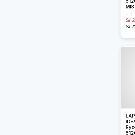
512
MIS
S/ 
S/ 2
LAP
IDE
Ryz
512