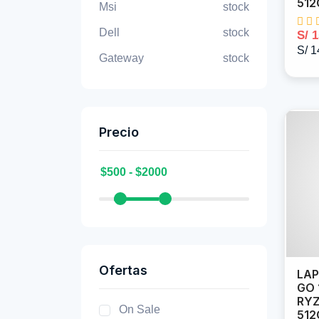
512
Msi
stock
Dell
stock
S/ 
S/ 1
Gateway
stock
Precio
Ofertas
LAP
GO 
RYZ
On Sale
512