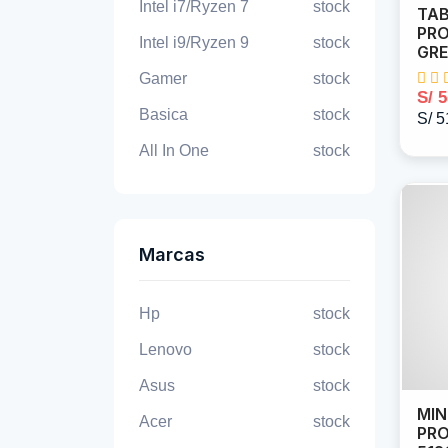
Intel i7/Ryzen 7
stock
TAB
PRO
Intel i9/Ryzen 9
stock
GR
Gamer
stock
S/ 
Basica
stock
S/ 5
All In One
stock
Marcas
Hp
stock
Lenovo
stock
Asus
stock
MIN
Acer
stock
PRO