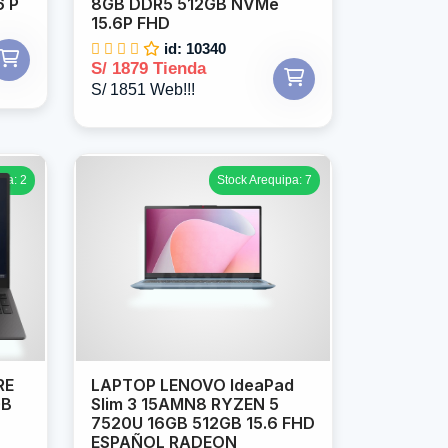
6 P
8GB DDR5 512GB NVMe
15.6P FHD
id: 10340
S/ 1879 Tienda
S/ 1851 Web!!!
pa: 2
Stock Arequipa: 7
RE
LAPTOP LENOVO IdeaPad
GB
Slim 3 15AMN8 RYZEN 5
7520U 16GB 512GB 15.6 FHD
ESPAÑOL RADEON